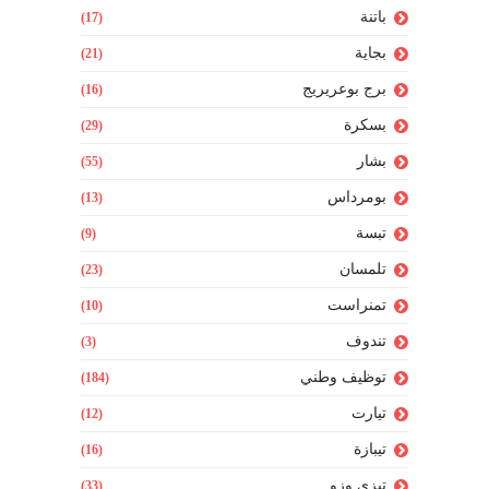
باتنة
(17)
بجاية
(21)
برج بوعريريج
(16)
بسكرة
(29)
بشار
(55)
بومرداس
(13)
تبسة
(9)
تلمسان
(23)
تمنراست
(10)
تندوف
(3)
توظيف وطني
(184)
تيارت
(12)
تيبازة
(16)
تيزي وزو
(33)