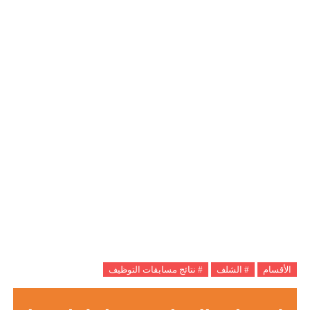
الأقسام
# الشلف
# نتائج مسابقات التوظيف