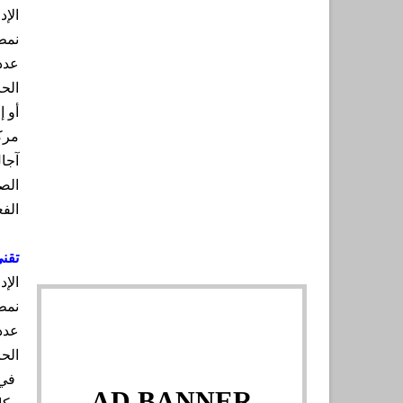
الإد
نمط
عدد
الحا
أو 
مرك
آجا
الصح
الفع
تقني
الإد
نمط
عدد
الحا
في 
AD BANNER