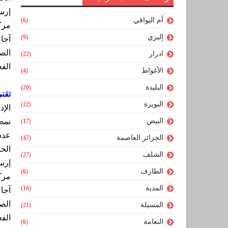
إرس
أم البواقي
(6)
مرك
إليزي
(9)
آجا
الصح
ادرار
(22)
الفع
الأغواط
(4)
البليدة
(20)
تقني
البويرة
(22)
الإد
البيض
نمط
(17)
عدد
الجزائر العاصمة
(47)
الح
الشلف
(27)
إرس
الطارف
(6)
مرك
المدية
(16)
آجا
الصح
المسيلة
(21)
الفع
النعامة
(6)