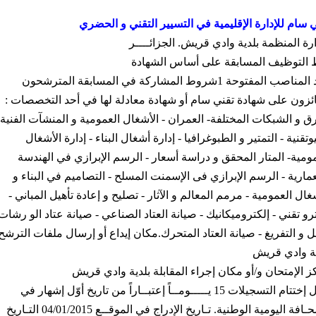
 سام للإدارة الإقليمية في التسيير التقني و الحضري
ارة المنظمة بلدية وادي قريش
.
الجزائــــر
 التوظيف المسابقة على أساس الشهادة
 المناصب المفتوحة
1
شروط المشاركة في المسابقة المترشحون
ائزون على شهادة تقني سام أو شهادة معادلة لها في أحد التخصصات
:
ق و الشبكات المختلفة
-
العمران
-
الأشغال العمومية و المنشآت الفنية
وتقنية
-
التمتير و الطبوغرافيا
-
إدارة أشغال البناء
-
إدارة الأشغال
مومية
-
المتار المحقق و دراسة أسعار
-
الرسم الإبرازي في الهندسة
عمارية
-
الرسم الإبرازي فى الإسمنت المسلح
-
التصاميم في البناء و
شغال العمومية
-
مرمم المعالم و الآثار
-
تصليح و إعادة تأهيل المباني
-
ترو تقني
-
إلكتروميكانيك
-
صيانة العتاد الصناعي
-
صيانة عتاد الو رشات
ل و التفريغ
-
صيانة العتاد المتحرك
.
مكان إيداع أو إرسال ملفات الترشح
ية وادي قريش
ز الإمتحان و
/
أو مكان إجراء المقابلة بلدية وادي قريش
ل إختتام التسجيلات
15
يـــــومــاً إعتبــاراً من تاريخ أوّل إشهار في
ـافة اليومية الوطنية
.
تـاريخ الإدراج في الموقــع
04/01/2015
التـاريخ