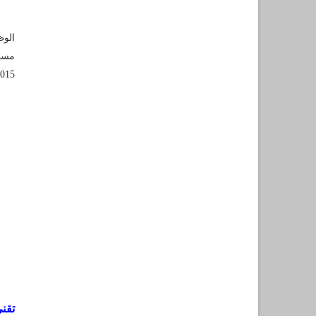
الوظيف 
مساب
015
تقني