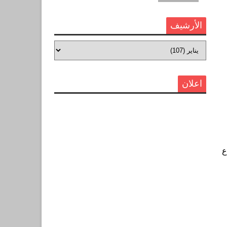
الأرشيف
اعلان
ع