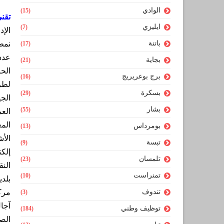
الوادي
(15)
تقني
ايليزي
(7)
الإد
باتنة
نمط
(17)
عدد
بجاية
(21)
الح
برج بوعريريج
(16)
لطر
بسكرة
(29)
الجي
بشار
(55)
الع
الم
بومرداس
(13)
الأ
تبسة
(9)
إلك
تلمسان
(23)
النق
تمنراست
(10)
بلد
تندوف
مرك
(3)
آجا
توظيف وطني
(184)
الصح