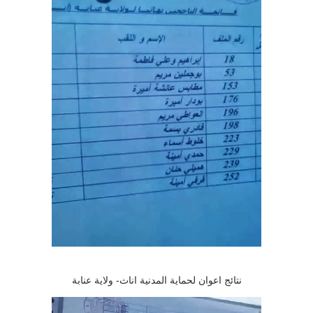
نتائج اعوان لحماية المدنية اناث- ولاية عنابة