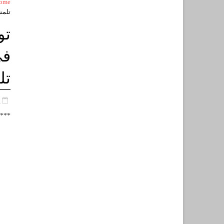
ome
تلم
تو
في
تل
د
***