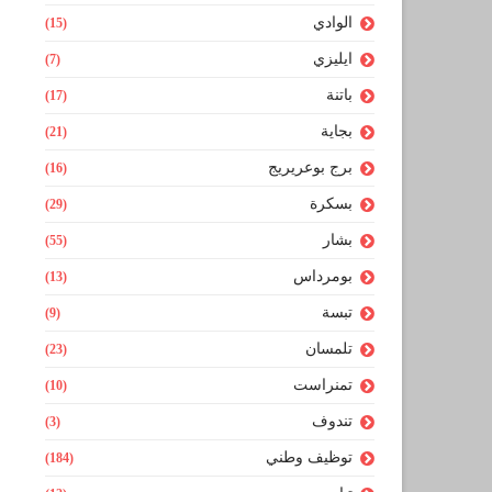
الوادي
(15)
ايليزي
(7)
باتنة
(17)
بجاية
(21)
برج بوعريريج
(16)
بسكرة
(29)
بشار
(55)
بومرداس
(13)
تبسة
(9)
تلمسان
(23)
تمنراست
(10)
تندوف
(3)
توظيف وطني
(184)