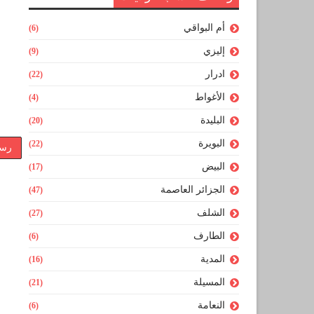
أم البواقي
(6)
إليزي
(9)
ادرار
(22)
الأغواط
(4)
البليدة
(20)
البويرة
(22)
رسا
البيض
(17)
الجزائر العاصمة
(47)
الشلف
(27)
الطارف
(6)
المدية
(16)
المسيلة
(21)
النعامة
(6)