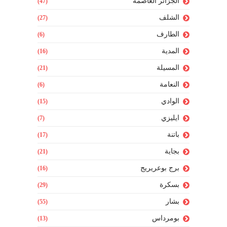
الجزائر العاصمة
(47)
الشلف
(27)
الطارف
(6)
المدية
(16)
المسيلة
(21)
النعامة
(6)
الوادي
(15)
ايليزي
(7)
باتنة
(17)
بجاية
(21)
برج بوعريريج
(16)
بسكرة
(29)
بشار
(55)
بومرداس
(13)