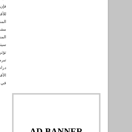
فإن 
للأق
المن
مشكل
سيتم
تؤثر
تبرم
الأق
في ا
AD BANNER