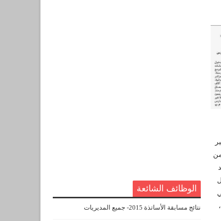
ر
من
د
ل
الوظائف الشائعة
ي
نتائج مسابقة الأساتذة 2015- جميع المديريات