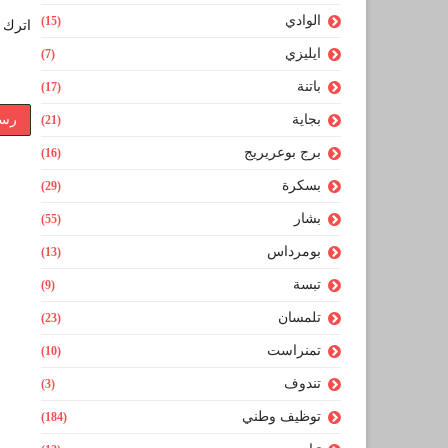
الوادي
(15)
اترك ل
ايليزي
(7)
باتنة
(17)
بجاية
رسا
(21)
برج بوعريريج
(16)
بسكرة
(29)
بشار
(55)
بومرداس
(13)
تبسة
(9)
تلمسان
(23)
تمنراست
(10)
تندوف
(3)
توظيف وطني
(184)