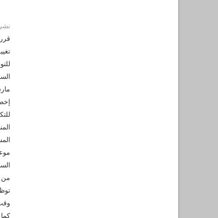
نشر 
قررت
تغيي
للتو
السن
مار
إخضا
للتك
المن
المس
موعد
من ا
وقت 
كما