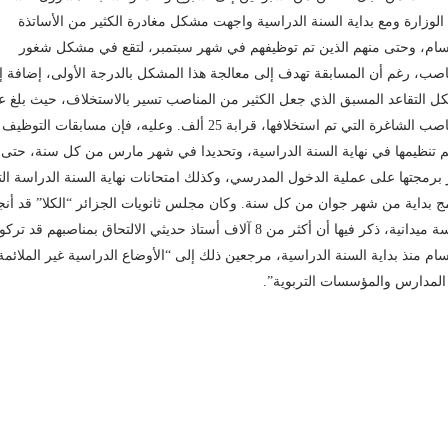
الوزارة ومع بداية السنة الدراسية واجهت مشكل مغادرة الكثير من الأساتذة
سام، وحتى منهم الذين تم توظيفهم في شهر سبتمبر، لتقع في مشكل شغور
اصب، رغم أن المسابقة تهدف إلى معالجة هذا المشكل بالدرجة الأولى، إضافة إ
 التقاعد المسبق الذي جعل الكثير من المناصب تسير بالاستخلاف، حيث بلغ ع
المناصب الشاغرة التي تم استخلافها، قرابة 25 ألف. وعليه، فإن مسابقات التوظيف
 تنظيمها في نهاية السنة الدراسية، وتحديدا في شهر مارس من كل سنة، حتى ل
 برمجتها على عملية الدخول المدرسي، وكذلك امتحانات نهاية السنة الدراسة ال
ج بداية من شهر جوان من كل سنة. وكان مجلس ثانويات الجزائر “الكلا” قد أنج
دراسة ميدانية، ذكر فيها أن أكثر من 8 آلاف أستاذ حديثي الالتحاق بمناصبهم قد تركو
سام منذ بداية السنة الدراسية، مرجعين ذلك إلى “الأوضاع الدراسية غير الملائمة
لمدارس والمؤسسات التربوية”.