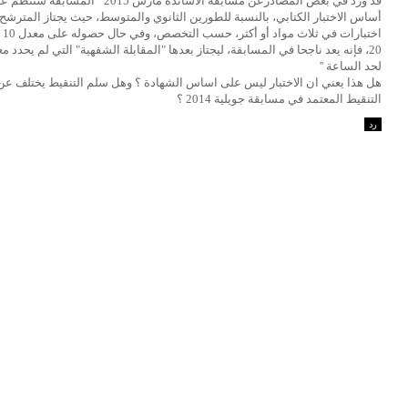
قد ورد في بعض المصادرعن مسابقة الاساتذة مارس 2015 '' المسابقة ست
أساس الاختبار الكتابي، بالنسبة للطورين الثانوي والمتوسط، حيث يجتاز المترشح
اختبارات 
20، فإنه يعد ناجحا في المسابقة، ليجتاز بعدها "المقابلة الشفهية" التي لم يحدد مع
لحد الساعة ''
هل هذا يعني ان الاختبار ليس على اساس الشهادة ؟ وهل سلم التنقيط يختلف ع
التنقيط المعتمد في مسابقة جويلية 2014 ؟
رد