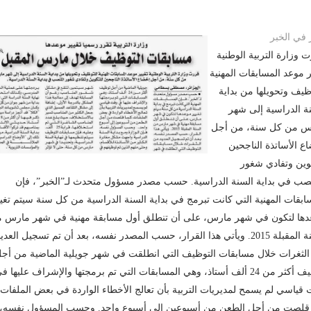
في الخبر
 وزارة التربية الوطنية
ر موعد المسابقات المهنية
ظيف وتحويلها من بداية
ة الدراسية إلى شهر
س من كل سنة، من أجل
ع الأساتذة الناجحين
وين وتفادي شغور
صب في بداية السنة الدراسية. حسب مصدر مسؤول متحدث لـ”الخبر”، فإن
ابقات المهنية التي كانت تبرمج في بداية السنة الدراسية من كل سنة سيتم تغيي
ها لتكون في شهر مارس، على أن تنطلق أول مسابقة مهنية في شهر مارس 
السنة المقبلة 2015. ويأتي هذا القرار، حسب المصدر نفسه، بعد أن تم تسجيل العدي
لثغرات خلال مسابقات التوظيف التي انطلقت في شهر جويلية الماضية من أج
توظيف أكثر من 24 ألف أستاذ، وهي المسابقات التي تم برمجتها والإشراف عليها ف
قياسي لم يسمح لمديريات التربية بأن تعالج الأخطاء الواردة في بعض الملفات،
 قلصت من أجل الطعن من أسبوعين إلى أسبوع واحد. وحسب المسؤول نفسه،