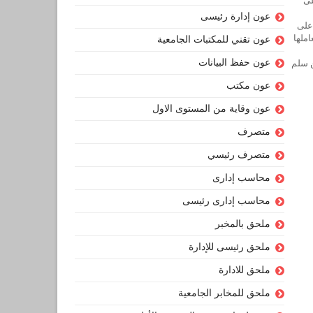
نظم على
عون إدارة رئيسى
في ثلاث مواد أو أكثر، حسب التخصص، وفي حال حصوله على معدل 10 على
املها
عون تقني للمكتبات الجامعية
عون حفظ البيانات
ن سلم
عون مكتب
عون وقاية من المستوى الاول
متصرف
متصرف رئيسي
محاسب إدارى
محاسب إدارى رئيسى
ملحق بالمخبر
ملحق رئيسى للإدارة
ملحق للادارة
ملحق للمخابر الجامعية