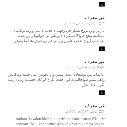
رد
غير معرف
18 سبتمبر 2014 في 12:58 م
يا زبي وين تروح تسكر في وجهك لا خدمة لا نمي و زيد بزيادة لا
مسابقة تنجح فيها لاعسكر لا لابوليس ني خواتتها و من بعدة
يقةلةلي ارواح تعقب عامين و راني في روشرش هذا ما يعرفو
رد
غير معرف
1 أكتوبر 2014 في 10:07 ص
انا شاب من بوسعادة عندي سنين وانا نحوس على خدمة وماكانش
راهم يمدو فيها قالبنات كون فقت بكري لو كان حشيت زبي لازملك
يكون عند القار
رد
غير معرف
23 نوفمبر 2014 في 3:58 ص
rouhou tkawdou blad miki mziftilna concocation 23/11 w
concour 18/11 khab tamaniykou b khwatatkom ya 3taytia