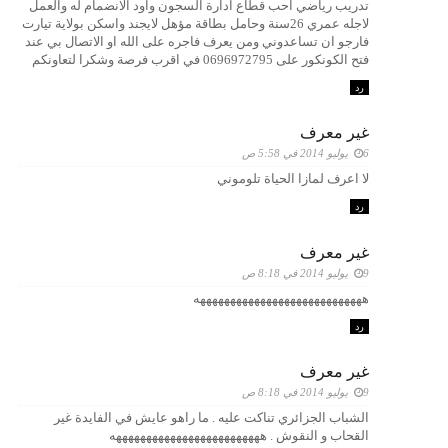
تدريب رياضي احب قطاع ادارة السجون واود الانضمام له والعمل
لاجله عمري 26سنة وحامل بطاقة مؤهل لايجند واسكن بولاية تيارت
فارجو ان تساعدوني ومن يعرف فاجره على الله او الاتصال بي عند
فتح الكونكور على 0696972795 في اقرب فرصة وشكرا لتعاونكم
رد
غير معرف
6 يوليو 2014 في 5:58 ص
لا اعرف لمازا الحياة تلوموني
رد
غير معرف
9 يوليو 2014 في 8:18 ص
ههههههههههههههههههههههههههههه
رد
غير معرف
9 يوليو 2014 في 8:18 ص
الشباب الجزائري تناكت عليه . ما راهو عايش في الفايدة غير
القحاب و النقوش . هههههههههههههههههههههههههه