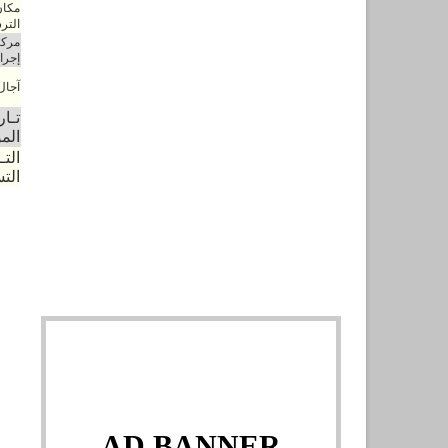
مكان
التر
مركز
إجراء
آجال
تـار
المو
التـ
الت
AD BANNER