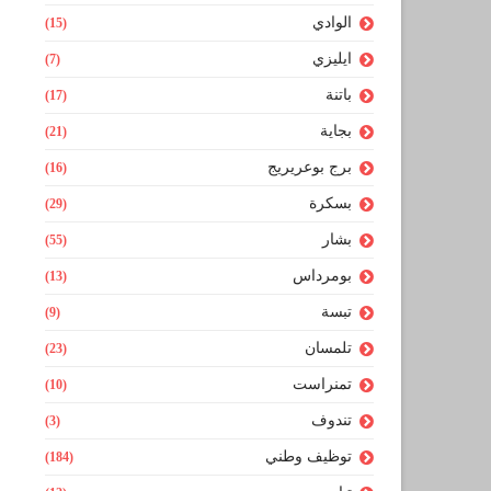
الوادي
(15)
ايليزي
(7)
باتنة
(17)
بجاية
(21)
برج بوعريريج
(16)
بسكرة
(29)
بشار
(55)
بومرداس
(13)
تبسة
(9)
تلمسان
(23)
تمنراست
(10)
تندوف
(3)
توظيف وطني
(184)