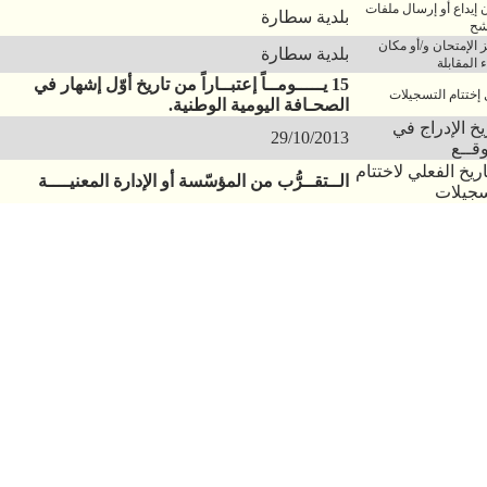
 إيداع أو إرسال ملفات
بلدية سطارة
شح
 الإمتحان و/أو مكان
بلدية سطارة
 المقابلة
15 يـــــومــاً إعتبــاراً من تاريخ أوّل إشهار في
 إختتام التسجيلات
الصحـافة اليومية الوطنية.
يخ الإدراج في
29/10/2013
قــع
اريخ الفعلي لاختتام
الــتقــرُّب من المؤسّسة أو الإدارة المعنيــــة
سجيلات