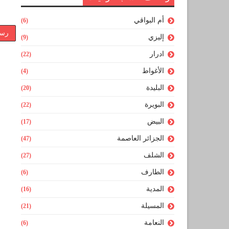
أم البواقي
(6)
رسا
إليزي
(9)
ادرار
(22)
الأغواط
(4)
البليدة
(20)
البويرة
(22)
البيض
(17)
الجزائر العاصمة
(47)
الشلف
(27)
الطارف
(6)
المدية
(16)
المسيلة
(21)
النعامة
(6)