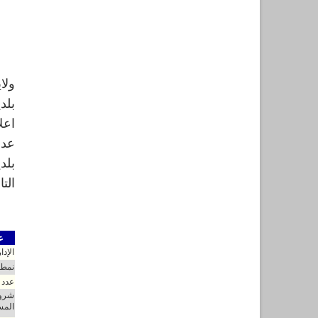
ولا
بلد
اعل
عدد
بلد
التا
عو
الإدا
نمط 
عدد 
شروط
المس