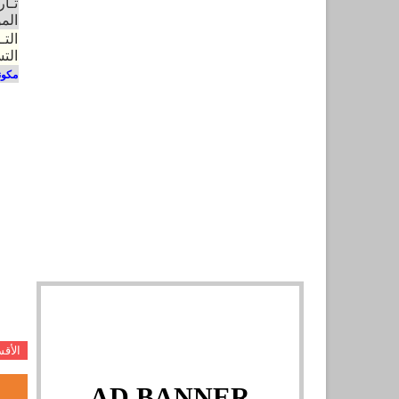
تـار
المو
التـ
الت
مكون
الأق
AD BANNER