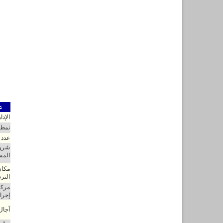
عو
الإدا
نمط 
عدد 
شروط
المس
مكان
التر
مركز
إجراء
آجال