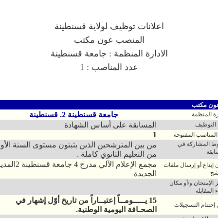
اعلانات توظيف لولاية قسنطينة
المنصب عون مكتب
الادارة المنظمة : جامعة قسنطينة
عدد المناصب : 1
ن مكتب
جامعة قسنطينة 2. قسنطينة
رة المنظمة
المسابقة على أساس الشهادة
التوظيف
1
المناصب المفتوحة
 المشاركة في
من بين المترشحين الذين يثبتون مستوى السنة الأو
ابقة
من التعليم الثانوي كاملة .
مجمع الإعلام الآلي مدرج 4 جامعة قسن
 إيداع أو إرسال ملفات
شح
الجديدة
 الإمتحان و/أو مكان
 المقابلة
15 يـــــومــاً إعتبــاراً من تاريخ أوّل إشهار في
 إختتام التسجيلات
الصحـافة اليومية الوطنية.