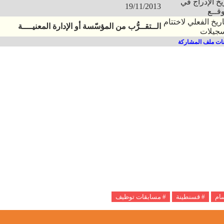
يخ الإدراج في
19/11/2013
قــع
اريخ الفعلي لاختتام
الــتقــرُّب من المؤسّسة أو الإدارة المعنيــــة
سجيلات
ات ملف المشاركة
سام
# قسنطينة
# مسابقات توظيف