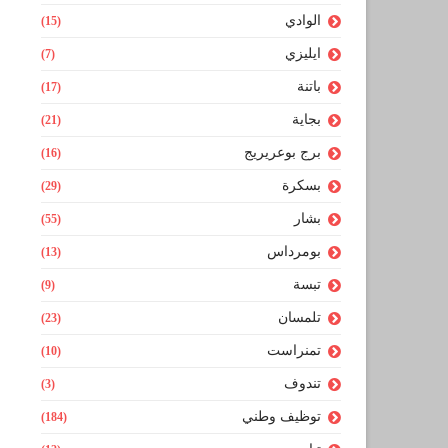
الوادي
(15)
ايليزي
(7)
باتنة
(17)
بجاية
(21)
برج بوعريريج
(16)
بسكرة
(29)
بشار
(55)
بومرداس
(13)
تبسة
(9)
تلمسان
(23)
تمنراست
(10)
تندوف
(3)
توظيف وطني
(184)