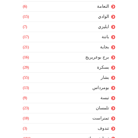
النعامة
(6)
الوادي
(15)
ايليزي
(7)
باتنة
(17)
بجاية
(21)
برج بوعريريج
(16)
بسكرة
(29)
بشار
(55)
بومرداس
(13)
تبسة
(9)
تلمسان
(23)
تمنراست
(10)
تندوف
(3)