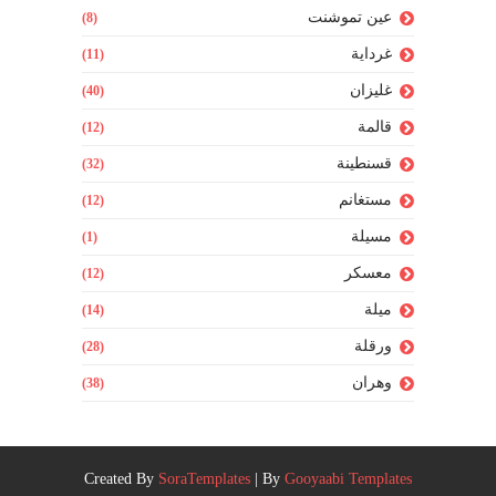
عين تموشنت
(8)
غرداية
(11)
غليزان
(40)
قالمة
(12)
قسنطينة
(32)
مستغانم
(12)
مسيلة
(1)
معسكر
(12)
ميلة
(14)
ورقلة
(28)
وهران
(38)
Created By
SoraTemplates
| By
Gooyaabi Templates